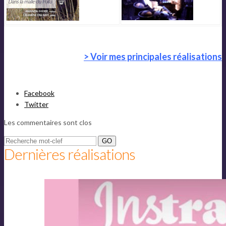
>
Voir mes principales réalisations
Partager
Facebook
la
Twitter
publication
Les commentaires sont clos
"STUDIO"
Search
Dernières réalisations
for: