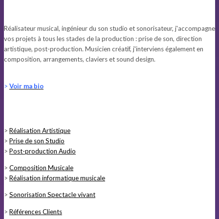
Réalisateur musical, ingénieur du son studio et sonorisateur, j'accompagne
vos projets à tous les stades de la production : prise de son, direction
artistique, post-production. Musicien créatif, j'interviens également en
composition, arrangements, claviers et sound design.
>
Voir ma bio
>
Réalisation Artistique
>
Prise de son Studio
>
Post-production Audio
>
Composition Musicale
>
Réalisation informatique musicale
>
Sonorisation Spectacle vivant
>
Références Clients