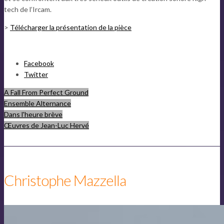
tech de l’Ircam.
>
Télécharger la présentation de la pièce
Partager
Facebook
la
Twitter
publication
A Fall From Perfect Ground
"Les
Ensemble Alternance
déplacements
Dans l'heure brève
du
Œuvres de Jean-Luc Hervé
problèmeCompagnie
Grand
Magasin"
Christophe Mazzella