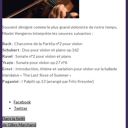
Souvent désigné comme le plus grand violoniste de notre temps,
Maxim Vengerov interprète les oeuvres suivantes :
Bach
: Chaconne de la Partita n°2 pour violon
Schubert
: Duo pour violon et piano op.162
Ravel
: Sonate n°2 pour violon et piano
Ysaÿe
: Sonate pour violon op.27 n°6
Ernst
: Introduction, thème et variation pour violon sur la ballade
irlandaise « The Last Rose of Summer »
Paganini
: I Palpiti op.13 (arrangé par Fritz Kreysler)
Partager
Facebook
la
Twitter
publication
Dans la forêt
"Fondation
de Gilles Marchand
Louis