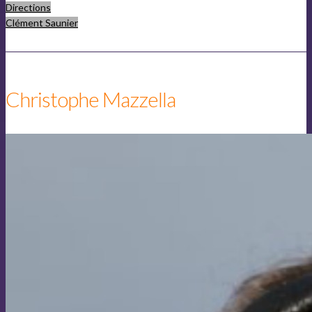
Directions
Vuitton"
Clément Saunier
Christophe Mazzella