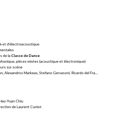
n
et d’électroacoustique
umentales
s de la
Classe de Danse
phonique, pièces mixtes (acoustique et électronique)
tours sur scène
on, Alexandros Markeas, Stefano Gervasoni, Ricardo del Fra…
 Hao-Yuan Chiu
irection de Laurent Cuniot